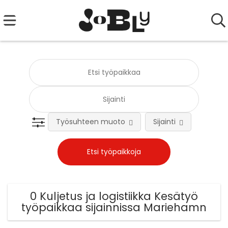
Työsuhteen muoto
Sijainti
Tehtä
0 Kuljetus ja logistiikka Kesätyö
työpaikkaa sijainnissa Mariehamn