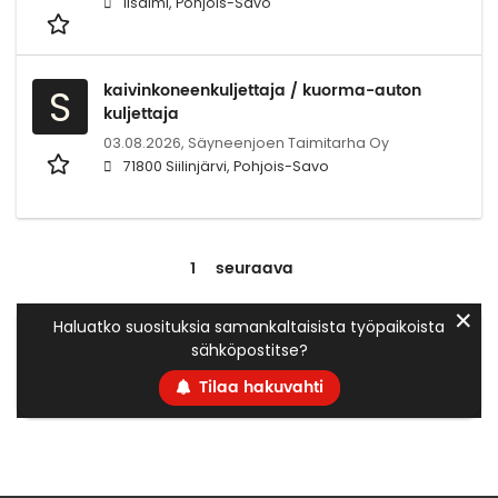
Iisalmi, Pohjois-Savo
kaivinkoneenkuljettaja / kuorma-auton
S
kuljettaja
03.08.2026,
Säyneenjoen Taimitarha Oy
71800 Siilinjärvi, Pohjois-Savo
1
seuraava
✕
Haluatko suosituksia samankaltaisista työpaikoista
sähköpostitse?
Tilaa hakuvahti