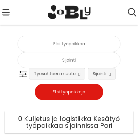
Työsuhteen muoto
Sijainti
Tehtä
0 Kuljetus ja logistiikka Kesätyö
työpaikkaa sijainnissa Pori