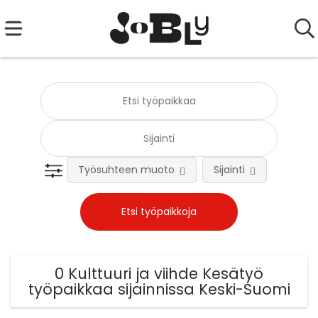
Työsuhteen muoto
Sijainti
Tehtä
0 Kulttuuri ja viihde Kesätyö
työpaikkaa sijainnissa Keski-Suomi