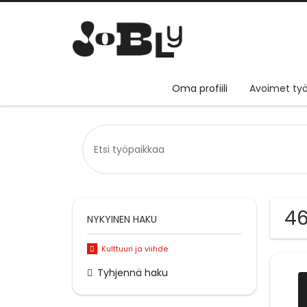
Oma profiili
Avoimet työ
46
NYKYINEN HAKU
Kulttuuri ja viihde
Tyhjennä haku