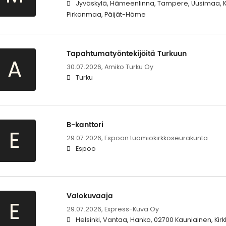
Jyväskylä, Hämeenlinna, Tampere, Uusimaa, 
Pirkanmaa, Päijät-Häme
Tapahtumatyöntekijöitä Turkuun
A
30.07.2026,
Amiko Turku Oy
Turku
B-kanttori
E
29.07.2026,
Espoon tuomiokirkkoseurakunta
Espoo
Valokuvaaja
E
29.07.2026,
Express-Kuva Oy
Helsinki, Vantaa, Hanko, 02700 Kauniainen, Kir