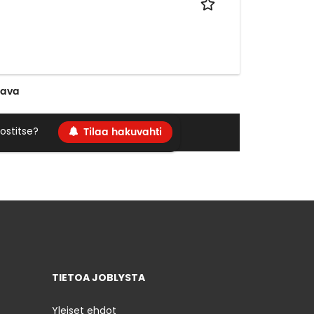
aava
Tilaa hakuvahti
ostitse?
TIETOA JOBLYSTA
Yleiset ehdot