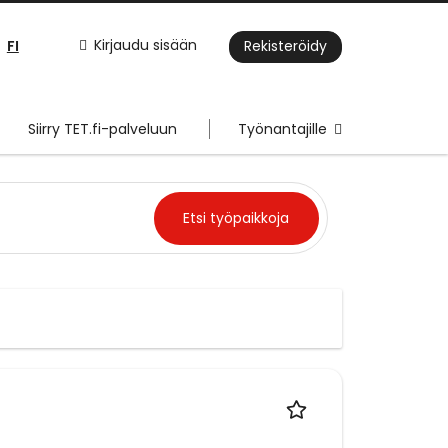
FI
Kirjaudu sisään
Rekisteröidy
Siirry TET.fi-palveluun
Työnantajille