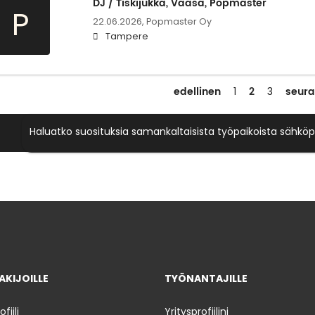
DJ / Tiskijukka, Vaasa, Popmaster
P
22.06.2026,
Popmaster Oy
Tampere
edellinen
2
seur
1
3
Haluatko suosituksia samankaltaisista työpaikoista sähköp
KIJOILLE
TYÖNANTAJILLE
iili
Yritysprofiilini