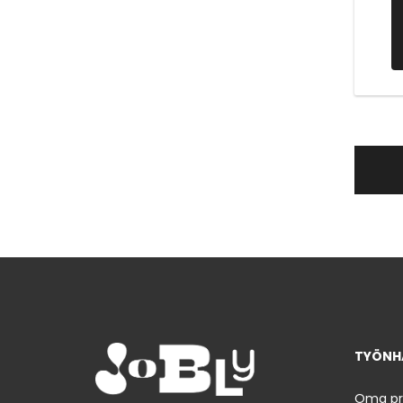
TYÖNHA
Oma prof