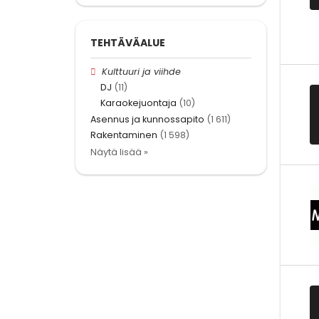
TEHTÄVÄALUE
Kulttuuri ja viihde
DJ
(11)
Karaokejuontaja
(10)
Asennus ja kunnossapito
(1 611)
Rakentaminen
(1 598)
Näytä lisää »