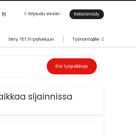
FI
Kirjaudu sisään
Rekisteröidy
Siirry TET.fi-palveluun
Työnantajille
ikkaa sijainnissa