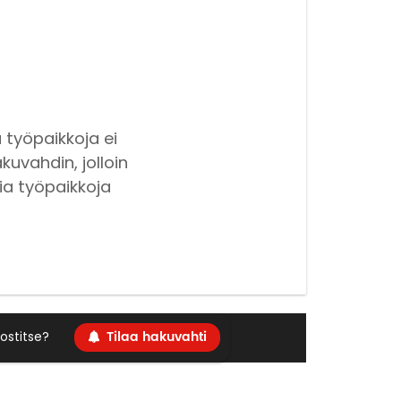
 työpaikkoja ei
kuvahdin, jolloin
ia työpaikkoja
Tilaa hakuvahti
ostitse?