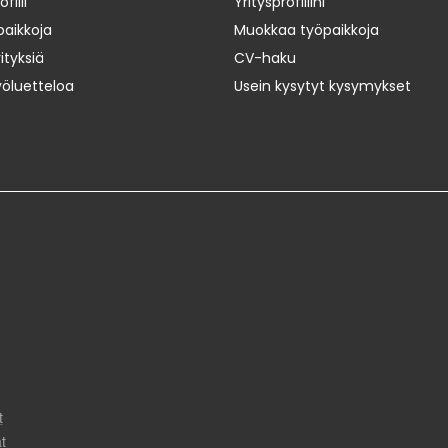
iili
Yritysprofiilini
paikkoja
Muokkaa työpaikkoja
ityksiä
CV-haku
yöluetteloa
Usein kysytyt kysymykset