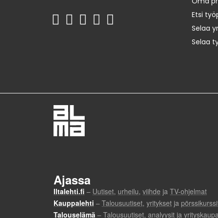
Oma prof
Etsi työ
Selaa yr
Selaa t