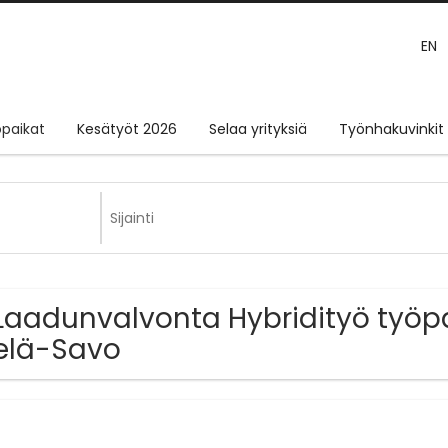
EN
paikat
Kesätyöt 2026
Selaa yrityksiä
Työnhakuvinkit
Laadunvalvonta Hybridityö työpa
elä-Savo