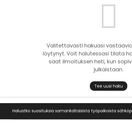
Valitettavasti hakuasi vastaavia
löytynyt. Voit halutessasi tilata ha
saat ilmoituksen heti, kun sopiv
julkaistaan.
Tee uusi haku
Haluatko suosituksia samankaltaisista työpaikoista sähköp