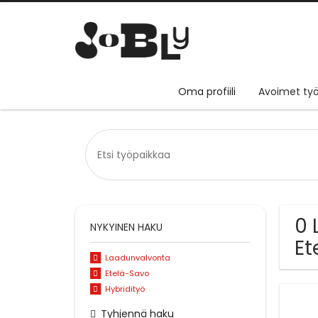
Oma profiili
Avoimet työ
0 
NYKYINEN HAKU
Et
Laadunvalvonta
Etelä-Savo
Hybridityö
Tyhjennä haku