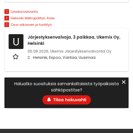
Laadunvalvonta
Helsinki Metropolitan Area
Osa-aikainen ja tuntityö
Järjestyksenvalvoja, 3 paikkaa, Ukemix Oy,
U
Helsinki
05.08.2026,
Ukemix Järjestyksenvalvonta Oy
Helsinki, Espoo, Vantaa, Uusimaa
✕
Haluatko suosituksia samankaltaisista työpaikoista
sähköpostitse?
Tilaa hakuvahti