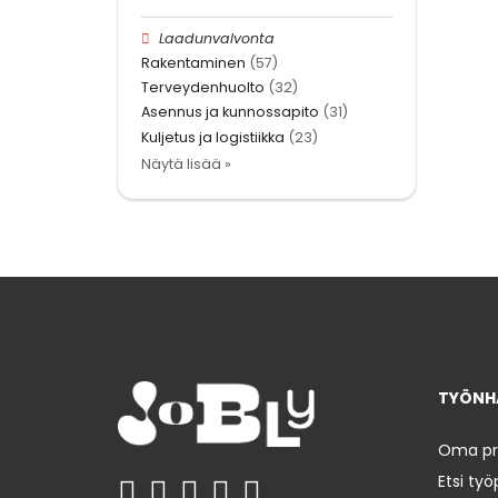
Laadunvalvonta
Rakentaminen
(57)
Terveydenhuolto
(32)
Asennus ja kunnossapito
(31)
Kuljetus ja logistiikka
(23)
Näytä lisää »
TYÖNHA
Oma prof
Etsi työ