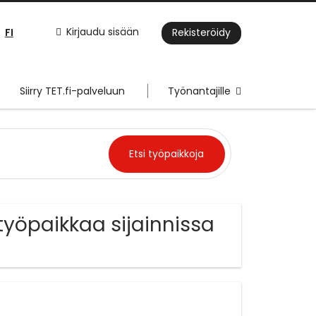
FI
Kirjaudu sisään
Rekisteröidy
Siirry TET.fi-palveluun
Työnantajille
yöpaikkaa sijainnissa