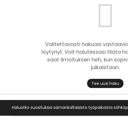
Valitettavasti hakuasi vastaavia
löytynyt. Voit halutessasi tilata ha
saat ilmoituksen heti, kun sopiv
julkaistaan.
Tee uusi haku
Haluatko suosituksia samankaltaisista työpaikoista sähköp