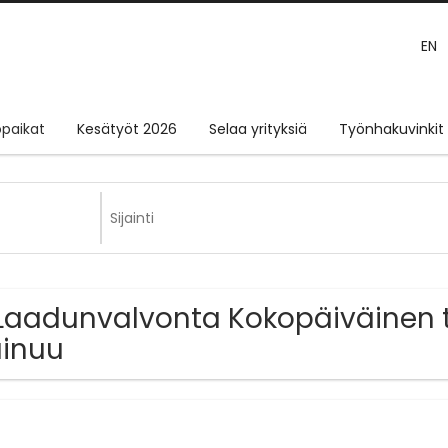
EN
paikat
Kesätyöt 2026
Selaa yrityksiä
Työnhakuvinkit
Laadunvalvonta Kokopäiväinen t
inuu