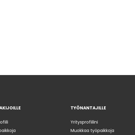
KIJOILLE
TYÖNANTAJILLE
iili
Yritysprofiilini
paikkoja
Muokkaa työpaikkoja