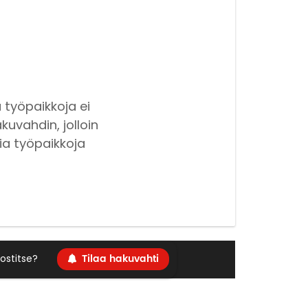
 työpaikkoja ei
kuvahdin, jolloin
ia työpaikkoja
Tilaa hakuvahti
ostitse?