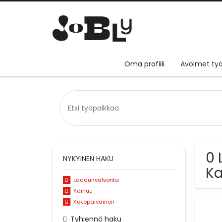
Oma profiili
Avoimet työ
0 
NYKYINEN HAKU
Ka
Laadunvalvonta
Kainuu
Kokopäiväinen
Tyhjennä haku