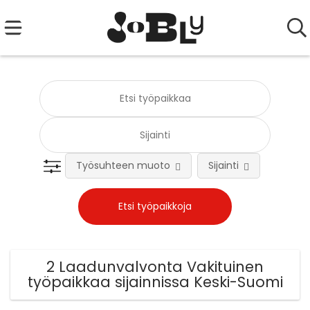
Työsuhteen muoto
Sijainti
Tehtä
2 Laadunvalvonta Vakituinen
työpaikkaa sijainnissa Keski-Suomi