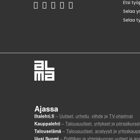
Etsi työ
Selaa yr
Selaa t