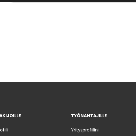
KIJOILLE
TYÖNANTAJILLE
iili
Yritysprofiilini