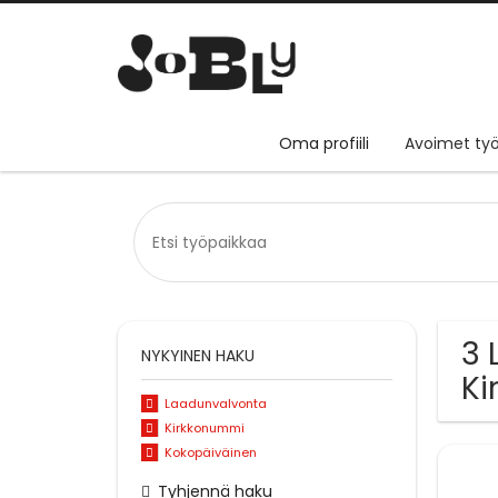
Oma profiili
Avoimet työ
3 
NYKYINEN HAKU
Ki
Laadunvalvonta
Kirkkonummi
Kokopäiväinen
Tyhjennä haku