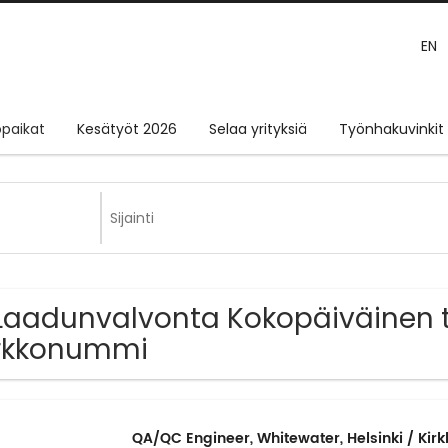
EN
paikat
Kesätyöt 2026
Selaa yrityksiä
Työnhakuvinkit
Laadunvalvonta Kokopäiväinen t
rkkonummi
QA/QC Engineer, Whitewater, Helsinki / Ki