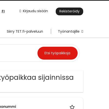
FI
Kirjaudu sisään
Rekisteröidy
Siirry TET.fi-palveluun
Työnantajille
yöpaikkaa sijainnissa
rkkonummi