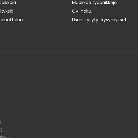
paikkoja
Muokkaa työpaikkoja
ityksiä
CV-haku
yöluetteloa
Usein kysytyt kysymykset