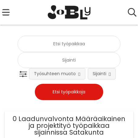
Työsuhteen muoto
Sijainti
Tehtä
0 Laadunvalvonta Määräaikainen
ja projektityö työpaikkaa
sijainnissa Satakunta