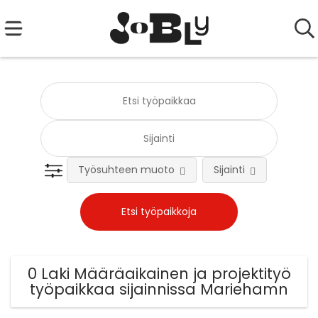
Työsuhteen muoto
Sijainti
Tehtä
0 Laki Määräaikainen ja projektityö
työpaikkaa sijainnissa Mariehamn