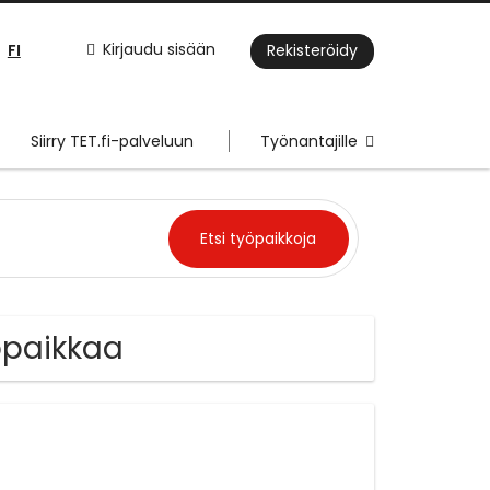
FI
Kirjaudu sisään
Rekisteröidy
Siirry TET.fi-palveluun
Työnantajille
öpaikkaa