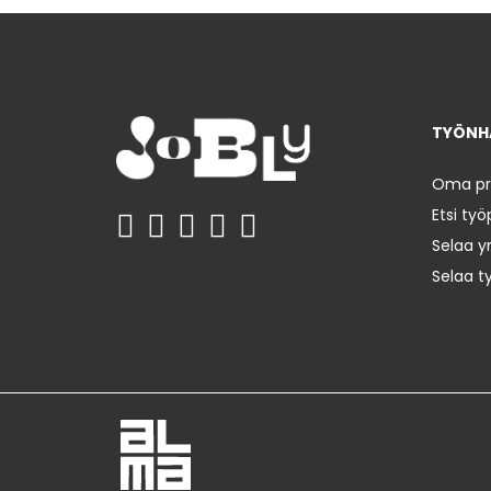
TYÖNHA
Oma prof
Etsi työ
Selaa yr
Selaa t