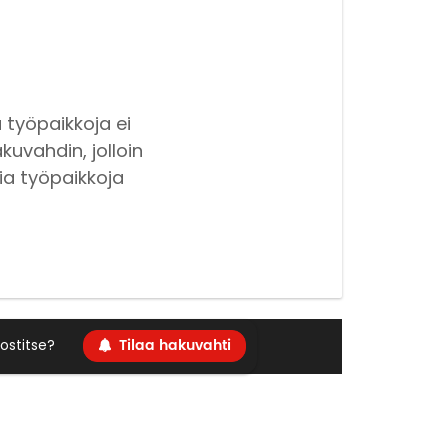
 työpaikkoja ei
kuvahdin, jolloin
ia työpaikkoja
Tilaa hakuvahti
ostitse?