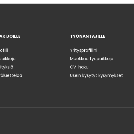
KIJOILLE
TYÖNANTAJILLE
iili
Yritysprofiilini
paikkoja
Muokkaa työpaikkoja
ityksiä
CV-haku
yöluetteloa
Usein kysytyt kysymykset