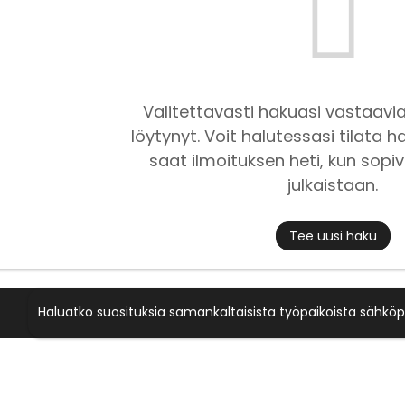
Valitettavasti hakuasi vastaavia
löytynyt. Voit halutessasi tilata ha
saat ilmoituksen heti, kun sopiv
julkaistaan.
Tee uusi haku
Haluatko suosituksia samankaltaisista työpaikoista sähköp