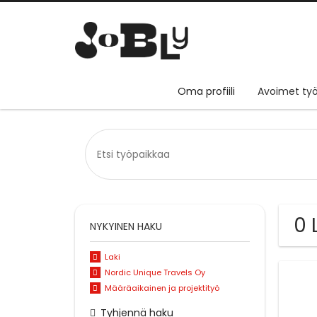
Oma profiili
Avoimet työ
0 
NYKYINEN HAKU
Laki
Nordic Unique Travels Oy
Määräaikainen ja projektityö
Tyhjennä haku