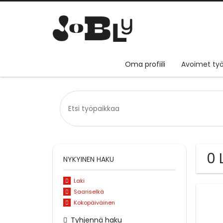
Oma profiili
Avoimet työ
0 
NYKYINEN HAKU
Laki
Saariselkä
Kokopäiväinen
Tyhjennä haku