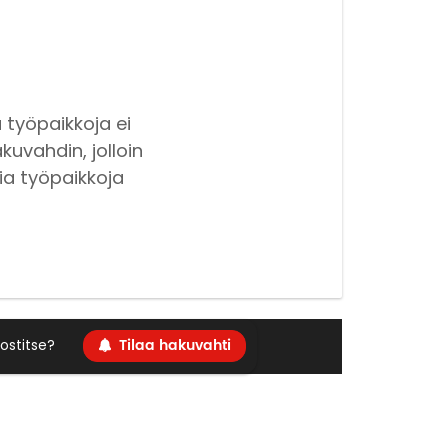
 työpaikkoja ei
kuvahdin, jolloin
ia työpaikkoja
Tilaa hakuvahti
ostitse?