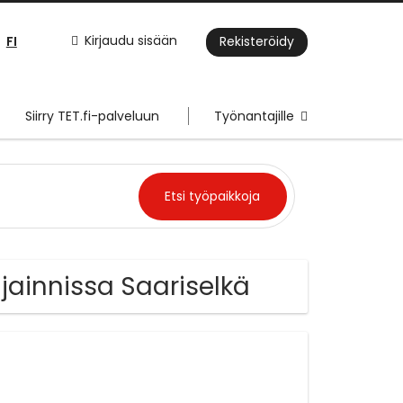
FI
Kirjaudu sisään
Rekisteröidy
Siirry TET.fi-palveluun
Työnantajille
jainnissa Saariselkä