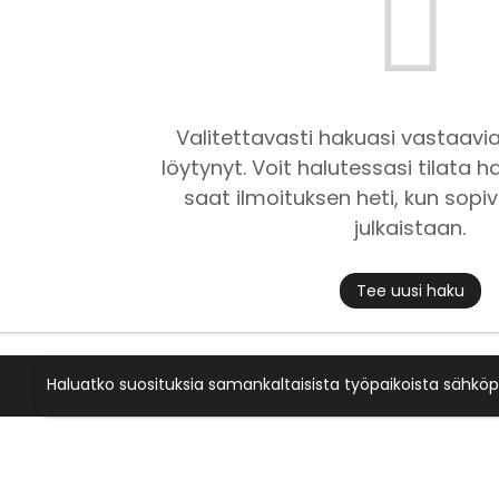
Valitettavasti hakuasi vastaavia
löytynyt. Voit halutessasi tilata ha
saat ilmoituksen heti, kun sopiv
julkaistaan.
Tee uusi haku
Haluatko suosituksia samankaltaisista työpaikoista sähköp