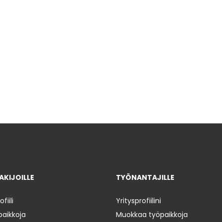
KIJOILLE
TYÖNANTAJILLE
iili
Yritysprofiilini
paikkoja
Muokkaa työpaikkoja