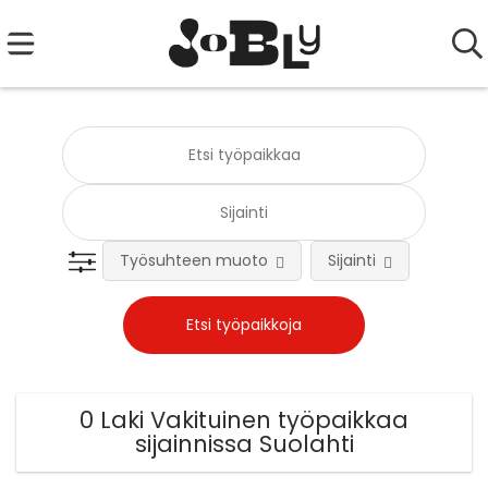
Työsuhteen muoto
Sijainti
Tehtä
0 Laki Vakituinen työpaikkaa
sijainnissa Suolahti