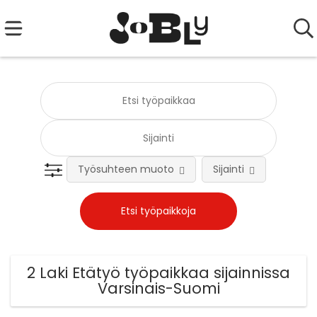
Työsuhteen muoto
Sijainti
Tehtä
2 Laki Etätyö työpaikkaa sijainnissa
Varsinais-Suomi