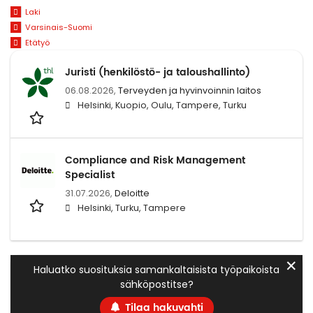
Laki
Varsinais-Suomi
Etätyö
Juristi (henkilöstö- ja taloushallinto)
06.08.2026,
Terveyden ja hyvinvoinnin laitos
Helsinki, Kuopio, Oulu, Tampere, Turku
Compliance and Risk Management
Specialist
31.07.2026,
Deloitte
Helsinki, Turku, Tampere
✕
Haluatko suosituksia samankaltaisista työpaikoista
sähköpostitse?
Tilaa hakuvahti