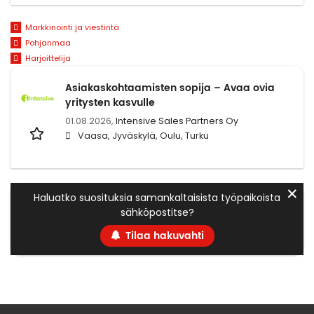
Markkinointi ja viestintä
Pohjanmaa
Harjoittelija
Asiakaskohtaamisten sopija – Avaa ovia
yritysten kasvulle
01.08.2026,
Intensive Sales Partners Oy
Vaasa, Jyväskylä, Oulu, Turku
✕
Haluatko suosituksia samankaltaisista työpaikoista
sähköpostitse?
Tilaa hakuvahti