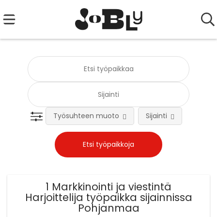
Työsuhteen muoto
Sijainti
Tehtä
1 Markkinointi ja viestintä
Harjoittelija työpaikka sijainnissa
Pohjanmaa