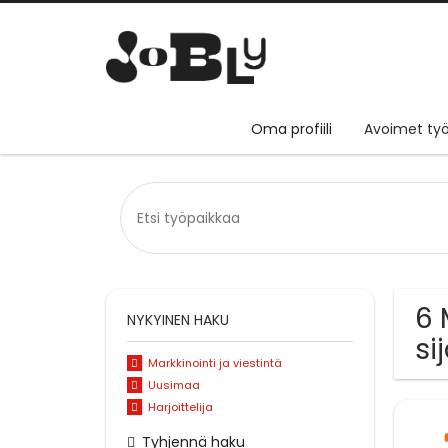
Oma profiili
Avoimet työ
6 
NYKYINEN HAKU
si
Markkinointi ja viestintä
Uusimaa
Harjoittelija
Tyhjennä haku