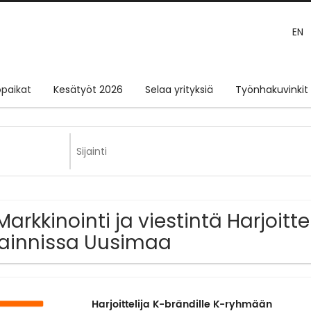
EN
paikat
Kesätyöt 2026
Selaa yrityksiä
Työnhakuvinkit
Markkinointi ja viestintä Harjoitt
jainnissa Uusimaa
Harjoittelija K-brändille K-ryhmään