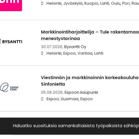
Helsinki, Jyväskylä, Kuopio, Lahti, Oulu, Pori, 
Markkinointiharjoittelija – Tule rakentam
menestystarinaa
30.07.2026,
Bysantti Oy
Helsinki, Espoo, Vantaa, Lahti
Viestinnän ja markkinoinnin korkeakouluharj
Sinfonietta
05.08.2026,
Espoon kaupunki
Espoo, Uusimaa, Espoo
Haluatko suosituksia samankaltaisista työpaikoista sähköp