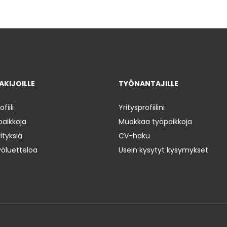
KIJOILLE
TYÖNANTAJILLE
iili
Yritysprofiilini
paikkoja
Muokkaa työpaikkoja
ityksiä
CV-haku
yöluetteloa
Usein kysytyt kysymykset