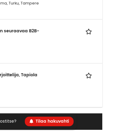
Rauma, Turku, Tampere
aan seuraavaa B2B-
oittelija, Tapiola
Tilaa hakuvahti
ostitse?