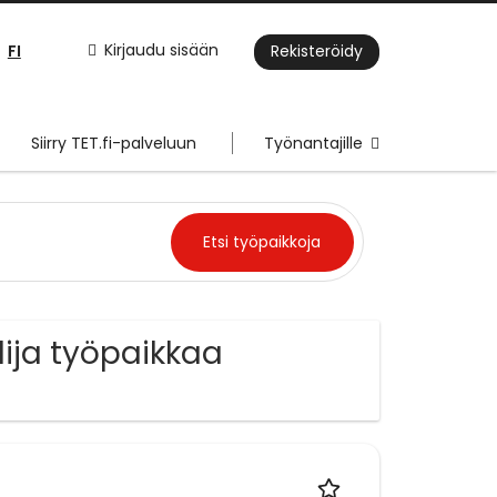
FI
Kirjaudu sisään
Rekisteröidy
Siirry TET.fi-palveluun
Työnantajille
elija työpaikkaa