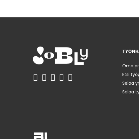
TYÖNHA
Oma prof
Etsi työ
Selaa yr
Selaa t