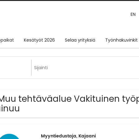
EN
paikat
Kesätyöt 2026
Selaa yrityksiä
Työnhakuvinkit
Muu tehtäväalue Vakituinen työp
inuu
Myyntiedustaja, Kajaani