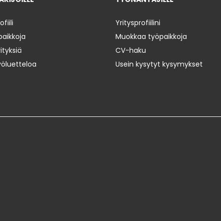
iili
Yritysprofiilini
paikkoja
Muokkaa työpaikkoja
ityksiä
CV-haku
yöluetteloa
Usein kysytyt kysymykset