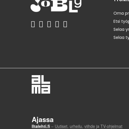
Oma prof
Etsi työ
Selaa yr
Selaa t