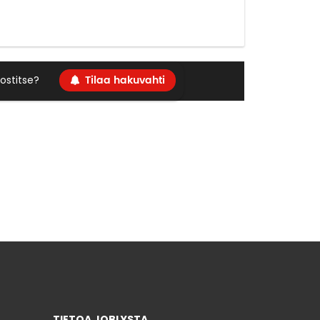
Tilaa hakuvahti
ostitse?
TIETOA JOBLYSTA