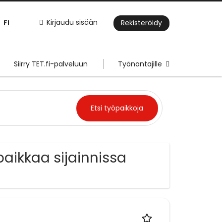
FI
Kirjaudu sisään
Rekisteröidy
Siirry TET.fi-palveluun
Työnantajille
aikkaa sijainnissa