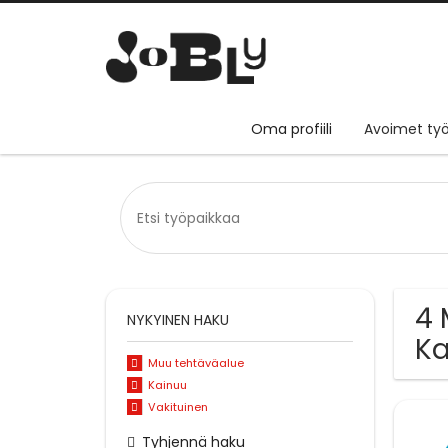
Oma profiili
Avoimet työ
4 
NYKYINEN HAKU
Ka
Muu tehtäväalue
Kainuu
Vakituinen
Tyhjennä haku