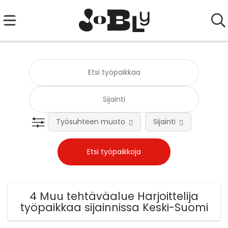
Työsuhteen muoto
Sijainti
Tehtä
4 Muu tehtäväalue Harjoittelija
työpaikkaa sijainnissa Keski-Suomi