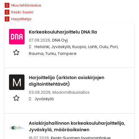
Muu tehtäväalue
Keski-Suomi
Harjoittelija
Korkeakouluharjoittelu DNA:lla
07.08.2026,
DNA Oyj
Helsinki, Jyväskylä, Kuopio, Lahti, Oulu, Pori,
Rauma, Turku, Tampere
Harjoittelija (arkiston asiakirjojen
M
digitointitehtävät)
03.08.2026,
Maanmittauslaitos
Jyväskylä
Asiakirjahallinnon korkeakouluharjoittelija,
Jyväskylä, määräaikainen
16.07.2026,
Keski-Suomen hyvinvointialue