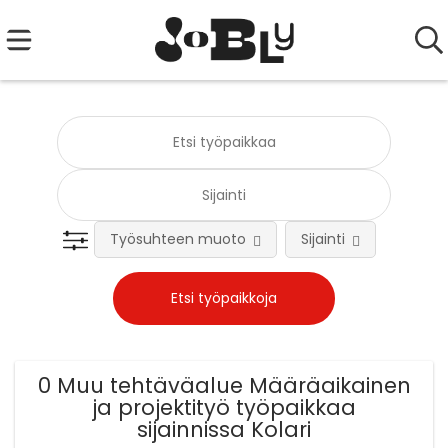
Työsuhteen muoto
Sijainti
Tehtä
0 Muu tehtäväalue Määräaikainen
ja projektityö työpaikkaa
sijainnissa Kolari