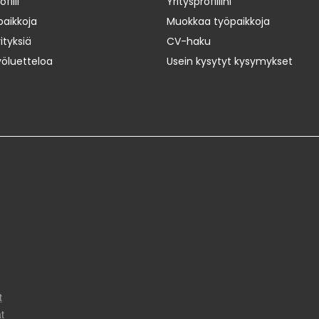
iili
Yritysprofiilini
paikkoja
Muokkaa työpaikkoja
ityksiä
CV-haku
yöluetteloa
Usein kysytyt kysymykset