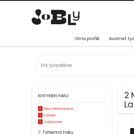
Oma profiili
Avoimet työ
2 
NYKYINEN HAKU
La
Muu tehtäväalue
Lahela
Vakituinen
Tyhjennä haku