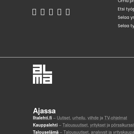
Oma prof
Etsi työ
Selaa yr
Selaa t