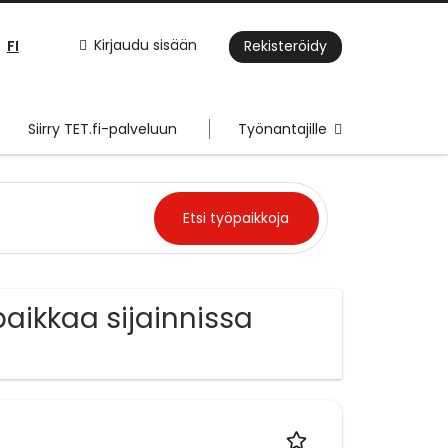
FI
Kirjaudu sisään
Rekisteröidy
Siirry TET.fi-palveluun
Työnantajille
aikkaa sijainnissa