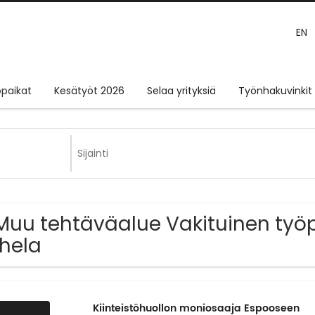
EN
paikat
Kesätyöt 2026
Selaa yrityksiä
Työnhakuvinkit
Muu tehtäväalue Vakituinen työp
hela
Kiinteistöhuollon moniosaaja Espooseen