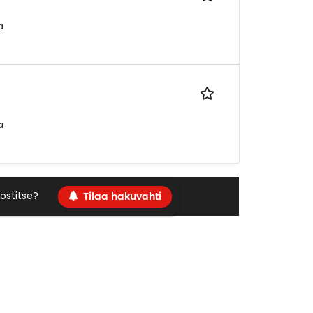
a
a
Tilaa hakuvahti
ostitse?