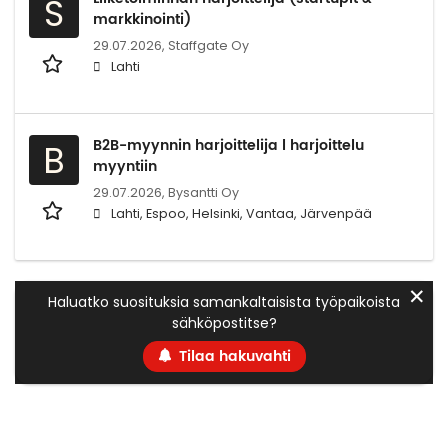
S
markkinointi)
29.07.2026,
Staffgate Oy
Lahti
B2B-myynnin harjoittelija l harjoittelu
B
myyntiin
29.07.2026,
Bysantti Oy
Lahti, Espoo, Helsinki, Vantaa, Järvenpää
✕
Haluatko suosituksia samankaltaisista työpaikoista
sähköpostitse?
Tilaa hakuvahti