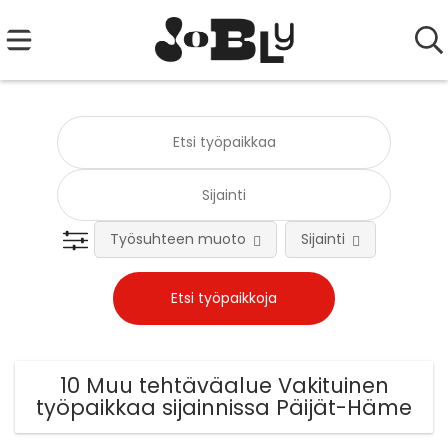
Työsuhteen muoto
Sijainti
Tehtä
10 Muu tehtäväalue Vakituinen
työpaikkaa sijainnissa Päijät-Häme