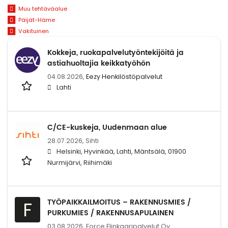
Muu tehtäväalue
Päijät-Häme
Vakituinen
Kokkeja, ruokapalvelutyöntekijöitä ja
astiahuoltajia keikkatyöhön
04.08.2026,
Eezy Henkilöstöpalvelut
Lahti
C/CE-kuskeja, Uudenmaan alue
28.07.2026,
Sihti
Helsinki, Hyvinkää, Lahti, Mäntsälä, 01900
Nurmijärvi, Riihimäki
TYÖPAIKKAILMOITUS – RAKENNUSMIES /
F
PURKUMIES / RAKENNUSAPULAINEN
03.08.2026,
Force Elinkaaripalvelut Oy