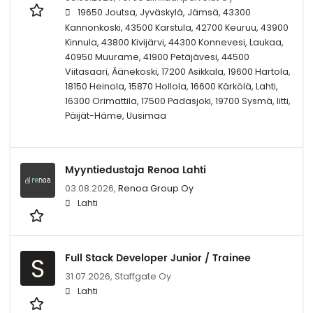
19650 Joutsa, Jyväskylä, Jämsä, 43300
Kannonkoski, 43500 Karstula, 42700 Keuruu, 43900
Kinnula, 43800 Kivijärvi, 44300 Konnevesi, Laukaa,
40950 Muurame, 41900 Petäjävesi, 44500
Viitasaari, Äänekoski, 17200 Asikkala, 19600 Hartola,
18150 Heinola, 15870 Hollola, 16600 Kärkölä, Lahti,
16300 Orimattila, 17500 Padasjoki, 19700 Sysmä, Iitti,
Päijät-Häme, Uusimaa
Myyntiedustaja Renoa Lahti
03.08.2026,
Renoa Group Oy
Lahti
Full Stack Developer Junior / Trainee
S
31.07.2026,
Staffgate Oy
Lahti