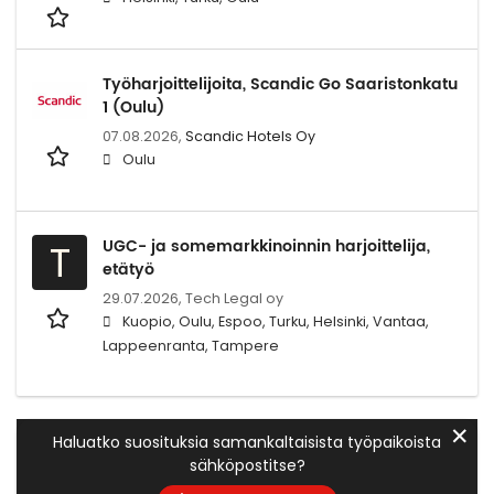
Työharjoittelijoita, Scandic Go Saaristonkatu
1 (Oulu)
07.08.2026,
Scandic Hotels Oy
Oulu
UGC- ja somemarkkinoinnin harjoittelija,
T
etätyö
29.07.2026,
Tech Legal oy
Kuopio, Oulu, Espoo, Turku, Helsinki, Vantaa,
Lappeenranta, Tampere
✕
Haluatko suosituksia samankaltaisista työpaikoista
sähköpostitse?