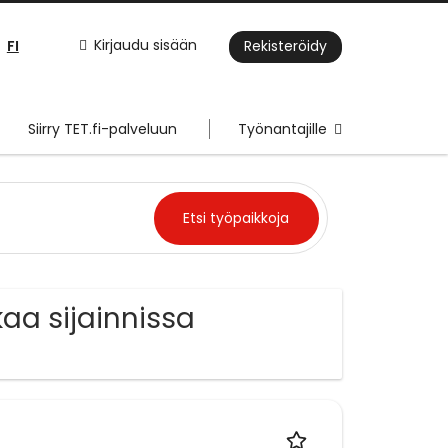
FI
Kirjaudu sisään
Rekisteröidy
Siirry TET.fi-palveluun
Työnantajille
aa sijainnissa