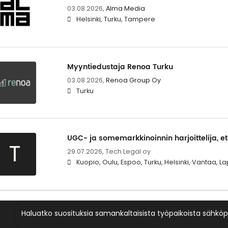
03.08.2026,
Alma Media
Helsinki, Turku, Tampere
Myyntiedustaja Renoa Turku
03.08.2026,
Renoa Group Oy
Turku
UGC- ja somemarkkinoinnin harjoittelija, e
T
29.07.2026,
Tech Legal oy
Kuopio, Oulu, Espoo, Turku, Helsinki, Vantaa,
Haluatko suosituksia samankaltaisista työpaikoista sähköp