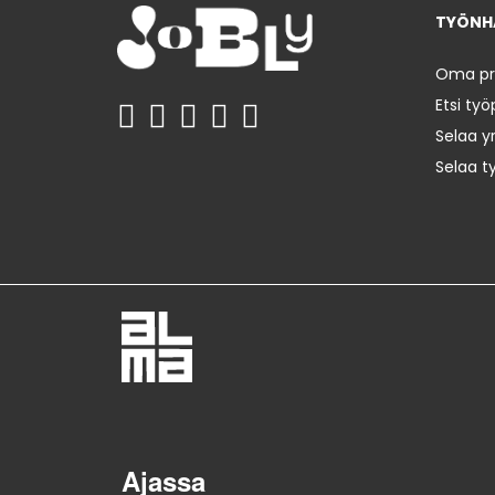
TYÖNHA
Oma prof
Etsi työ
Selaa yr
Selaa t