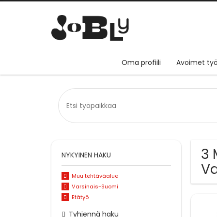
Oma profiili
Avoimet työ
3 
NYKYINEN HAKU
Va
Muu tehtäväalue
Varsinais-Suomi
Etätyö
Tyhjennä haku