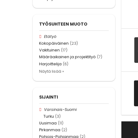
TYÖSUHTEEN MUOTO
Etätyö
Kokopäiväinen
(23)
Vakituinen
(17)
Määräaikainen ja projektityö
(7)
Harjoittelija
(6)
Näytä lisää »
SIJAINTI
Varsinais-Suomi
Turku
(3)
Uusimaa
(11)
Pirkanmaa
(2)
Pohjois-Pohjanmaa
(2)