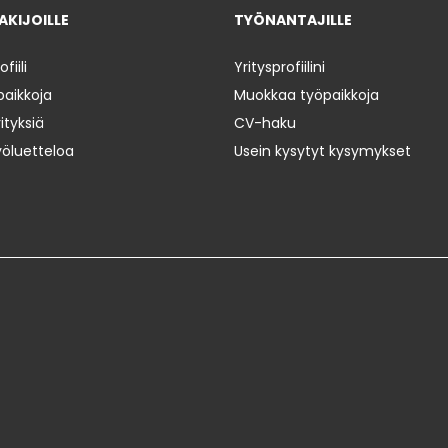
KIJOILLE
TYÖNANTAJILLE
iili
Yritysprofiilini
paikkoja
Muokkaa työpaikkoja
ityksiä
CV-haku
yöluetteloa
Usein kysytyt kysymykset