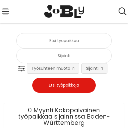
Työsuhteen muoto
Sijainti
Tehtä
0 Myynti Kokopäiväinen
työpaikkaa sijainnissa Baden-
Württemberg