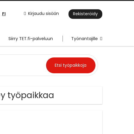
FI
Kirjaudu sisään
Rekisteröidy
Siirry TET.fi-palveluun
Työnantajille
Oy työpaikkaa