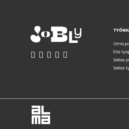
TYÖNHA
Oma prof
Etsi työ
Selaa yr
Selaa t