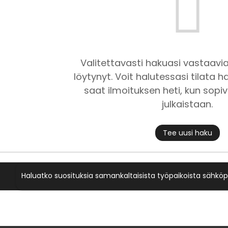
Valitettavasti hakuasi vastaavia
löytynyt. Voit halutessasi tilata ha
saat ilmoituksen heti, kun sopiv
julkaistaan.
Tee uusi haku
Haluatko suosituksia samankaltaisista työpaikoista sähköp