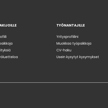
KIJOILLE
TYÖNANTAJILLE
iili
Yritysprofiilini
paikkoja
Muokkaa työpaikkoja
ityksiä
CV-haku
yöluetteloa
Usein kysytyt kysymykset