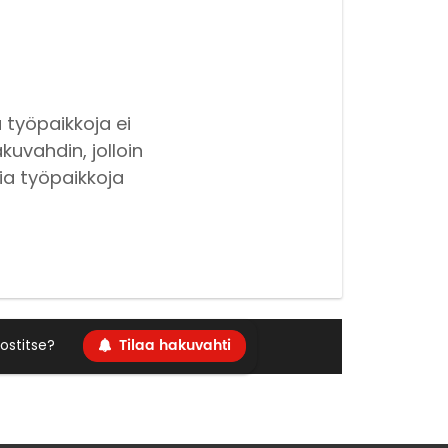
 työpaikkoja ei
kuvahdin, jolloin
ia työpaikkoja
Tilaa hakuvahti
ostitse?