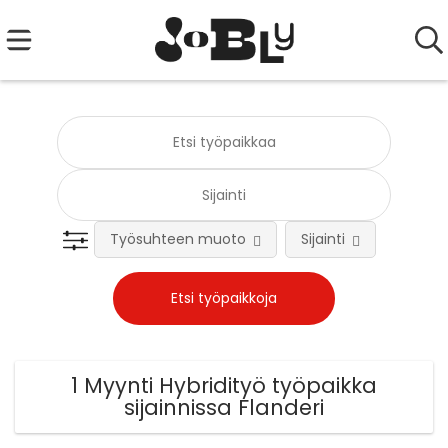
Työsuhteen muoto
Sijainti
Tehtä
1 Myynti Hybridityö työpaikka
sijainnissa Flanderi