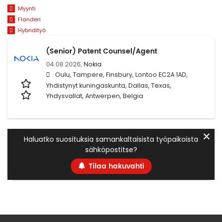
Myynti
Flanderi
Hybridityö
(Senior) Patent Counsel/Agent
04.08.2026,
Nokia
Oulu, Tampere, Finsbury, Lontoo EC2A 1AD,
Yhdistynyt kuningaskunta, Dallas, Texas,
Yhdysvallat, Antwerpen, Belgia
✕
Haluatko suosituksia samankaltaisista työpaikoista
sähköpostitse?
Tilaa hakuvahti