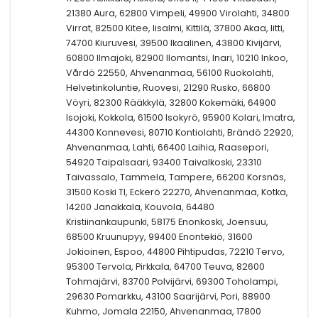
21380 Aura, 62800 Vimpeli, 49900 Virolahti, 34800
Virrat, 82500 Kitee, Iisalmi, Kittilä, 37800 Akaa, Iitti,
74700 Kiuruvesi, 39500 Ikaalinen, 43800 Kivijärvi,
60800 Ilmajoki, 82900 Ilomantsi, Inari, 10210 Inkoo,
Vårdö 22550, Ahvenanmaa, 56100 Ruokolahti,
Helvetinkoluntie, Ruovesi, 21290 Rusko, 66800
Vöyri, 82300 Rääkkylä, 32800 Kokemäki, 64900
Isojoki, Kokkola, 61500 Isokyrö, 95900 Kolari, Imatra,
44300 Konnevesi, 80710 Kontiolahti, Brändö 22920,
Ahvenanmaa, Lahti, 66400 Laihia, Raasepori,
54920 Taipalsaari, 93400 Taivalkoski, 23310
Taivassalo, Tammela, Tampere, 66200 Korsnäs,
31500 Koski Tl, Eckerö 22270, Ahvenanmaa, Kotka,
14200 Janakkala, Kouvola, 64480
Kristiinankaupunki, 58175 Enonkoski, Joensuu,
68500 Kruunupyy, 99400 Enontekiö, 31600
Jokioinen, Espoo, 44800 Pihtipudas, 72210 Tervo,
95300 Tervola, Pirkkala, 64700 Teuva, 82600
Tohmajärvi, 83700 Polvijärvi, 69300 Toholampi,
29630 Pomarkku, 43100 Saarijärvi, Pori, 88900
Kuhmo, Jomala 22150, Ahvenanmaa, 17800