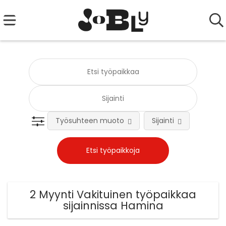
Työsuhteen muoto
Sijainti
Tehtä
2 Myynti Vakituinen työpaikkaa
sijainnissa Hamina