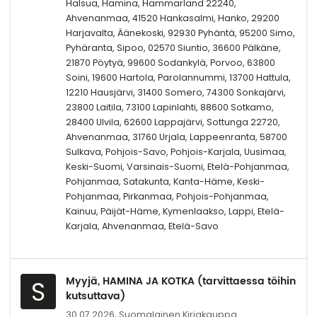
Halsua, Hamina, Hammarland 22240,
Ahvenanmaa, 41520 Hankasalmi, Hanko, 29200
Harjavalta, Äänekoski, 92930 Pyhäntä, 95200 Simo,
Pyhäranta, Sipoo, 02570 Siuntio, 36600 Pälkäne,
21870 Pöytyä, 99600 Sodankylä, Porvoo, 63800
Soini, 19600 Hartola, Parolannummi, 13700 Hattula,
12210 Hausjärvi, 31400 Somero, 74300 Sonkajärvi,
23800 Laitila, 73100 Lapinlahti, 88600 Sotkamo,
28400 Ulvila, 62600 Lappajärvi, Sottunga 22720,
Ahvenanmaa, 31760 Urjala, Lappeenranta, 58700
Sulkava, Pohjois-Savo, Pohjois-Karjala, Uusimaa,
Keski-Suomi, Varsinais-Suomi, Etelä-Pohjanmaa,
Pohjanmaa, Satakunta, Kanta-Häme, Keski-
Pohjanmaa, Pirkanmaa, Pohjois-Pohjanmaa,
Kainuu, Päijät-Häme, Kymenlaakso, Lappi, Etelä-
Karjala, Ahvenanmaa, Etelä-Savo
Myyjä, HAMINA JA KOTKA (tarvittaessa töihin
S
kutsuttava)
30.07.2026,
Suomalainen Kirjakauppa