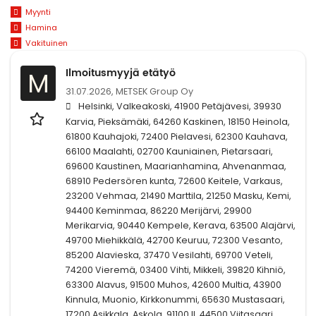
Myynti
Hamina
Vakituinen
Ilmoitusmyyjä etätyö
M
31.07.2026,
METSEK Group Oy
Helsinki, Valkeakoski, 41900 Petäjävesi, 39930
Karvia, Pieksämäki, 64260 Kaskinen, 18150 Heinola,
61800 Kauhajoki, 72400 Pielavesi, 62300 Kauhava,
66100 Maalahti, 02700 Kauniainen, Pietarsaari,
69600 Kaustinen, Maarianhamina, Ahvenanmaa,
68910 Pedersören kunta, 72600 Keitele, Varkaus,
23200 Vehmaa, 21490 Marttila, 21250 Masku, Kemi,
94400 Keminmaa, 86220 Merijärvi, 29900
Merikarvia, 90440 Kempele, Kerava, 63500 Alajärvi,
49700 Miehikkälä, 42700 Keuruu, 72300 Vesanto,
85200 Alavieska, 37470 Vesilahti, 69700 Veteli,
74200 Vieremä, 03400 Vihti, Mikkeli, 39820 Kihniö,
63300 Alavus, 91500 Muhos, 42600 Multia, 43900
Kinnula, Muonio, Kirkkonummi, 65630 Mustasaari,
17200 Asikkala, Askola, 91100 II, 44500 Viitasaari,