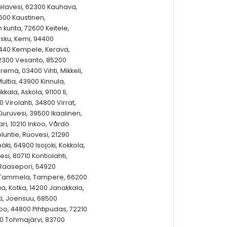
ielavesi, 62300 Kauhava,
600 Kaustinen,
unta, 72600 Keitele,
sku, Kemi, 94400
0440 Kempele, Kerava,
72300 Vesanto, 85200
remä, 03400 Vihti, Mikkeli,
ltia, 43900 Kinnula,
ala, Askola, 91100 II,
 Virolahti, 34800 Virrat,
0 Kiuruvesi, 39500 Ikaalinen,
ari, 10210 Inkoo, Vårdö
untie, Ruovesi, 21290
i, 64900 Isojoki, Kokkola,
si, 80710 Kontiolahti,
 Raasepori, 54920
o, Tammela, Tampere, 66200
a, Kotka, 14200 Janakkala,
ki, Joensuu, 68500
oo, 44800 Pihtipudas, 72210
00 Tohmajärvi, 83700