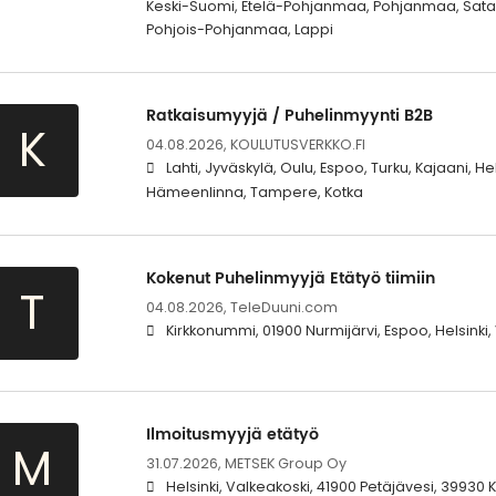
Keski-Suomi, Etelä-Pohjanmaa, Pohjanmaa, Sata
Pohjois-Pohjanmaa, Lappi
Ratkaisumyyjä / Puhelinmyynti B2B
K
04.08.2026,
KOULUTUSVERKKO.FI
Lahti, Jyväskylä, Oulu, Espoo, Turku, Kajaani, He
Hämeenlinna, Tampere, Kotka
Kokenut Puhelinmyyjä Etätyö tiimiin
T
04.08.2026,
TeleDuuni.com
Kirkkonummi, 01900 Nurmijärvi, Espoo, Helsinki
Ilmoitusmyyjä etätyö
M
31.07.2026,
METSEK Group Oy
Helsinki, Valkeakoski, 41900 Petäjävesi, 39930 