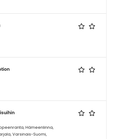
a
ption
suihin
, Lappeenranta, Hämeenlinna,
rjala, Varsinais-Suomi,