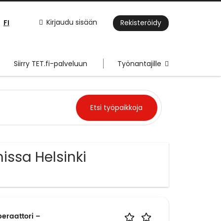
FI
Kirjaudu sisään
Rekisteröidy
Siirry TET.fi-palveluun
Työnantajille
issa Helsinki
eraattori –