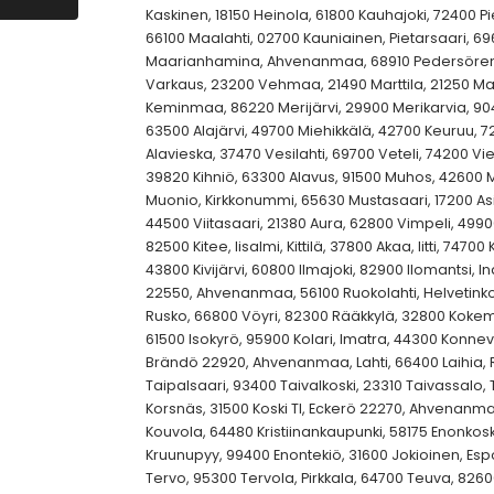
Kaskinen, 18150 Heinola, 61800 Kauhajoki, 72400 P
66100 Maalahti, 02700 Kauniainen, Pietarsaari, 69
Maarianhamina, Ahvenanmaa, 68910 Pedersören k
Varkaus, 23200 Vehmaa, 21490 Marttila, 21250 Ma
Keminmaa, 86220 Merijärvi, 29900 Merikarvia, 9
63500 Alajärvi, 49700 Miehikkälä, 42700 Keuruu, 
Alavieska, 37470 Vesilahti, 69700 Veteli, 74200 Vie
39820 Kihniö, 63300 Alavus, 91500 Muhos, 42600 Mu
Muonio, Kirkkonummi, 65630 Mustasaari, 17200 Asikk
44500 Viitasaari, 21380 Aura, 62800 Vimpeli, 49900
82500 Kitee, Iisalmi, Kittilä, 37800 Akaa, Iitti, 7470
43800 Kivijärvi, 60800 Ilmajoki, 82900 Ilomantsi, In
22550, Ahvenanmaa, 56100 Ruokolahti, Helvetinkol
Rusko, 66800 Vöyri, 82300 Rääkkylä, 32800 Kokemäk
61500 Isokyrö, 95900 Kolari, Imatra, 44300 Konneve
Brändö 22920, Ahvenanmaa, Lahti, 66400 Laihia,
Taipalsaari, 93400 Taivalkoski, 23310 Taivassal
Korsnäs, 31500 Koski Tl, Eckerö 22270, Ahvenanma
Kouvola, 64480 Kristiinankaupunki, 58175 Enonkos
Kruunupyy, 99400 Enontekiö, 31600 Jokioinen, Esp
Tervo, 95300 Tervola, Pirkkala, 64700 Teuva, 826