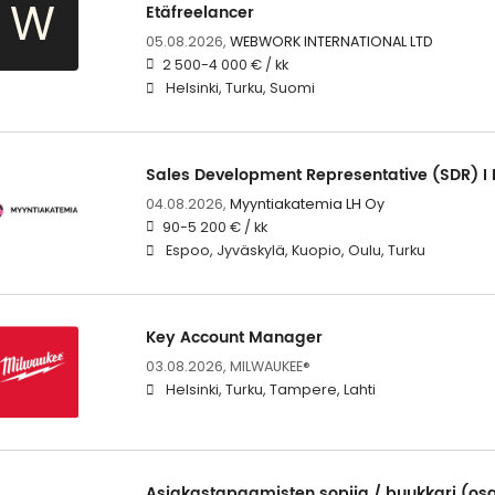
W
Etäfreelancer
05.08.2026,
WEBWORK INTERNATIONAL LTD
2 500-4 000 € / kk
Helsinki, Turku, Suomi
Sales Development Representative (SDR) I 
04.08.2026,
Myyntiakatemia LH Oy
90-5 200 € / kk
Espoo, Jyväskylä, Kuopio, Oulu, Turku
Key Account Manager
03.08.2026,
MILWAUKEE®
Helsinki, Turku, Tampere, Lahti
Asiakastapaamisten sopija / buukkari (osa