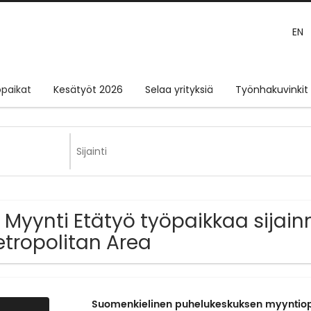
EN
paikat
Kesätyöt 2026
Selaa yrityksiä
Työnhakuvinkit
 Myynti Etätyö työpaikkaa sijainn
tropolitan Area
Suomenkielinen puhelukeskuksen myyntiop