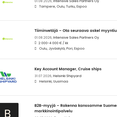
01.08.2026,
Intensive Sales Partners Oy
Tampere, Oulu, Turku, Espoo
Tiiminvetäjä – Ota seuraava askel myyntiur
01.08.2026,
Intensive Sales Partners Oy
2 000-4 000 € / kk
Oulu, Jyväskylä, Pori, Espoo
Key Account Manager, Cruise ships
31.07.2026,
Helsinki Shipyard
Helsinki, Uusimaa
B2B-myyjä – Rakenna kanssamme Suomen
B
markkinointipalvelu