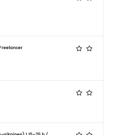
Freelancer
-aikainen) | 15–25 h /