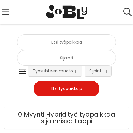
Työsuhteen muoto
Sijainti
Tehtä
0 Myynti Hybridityö työpaikkaa
sijainnissa Lappi