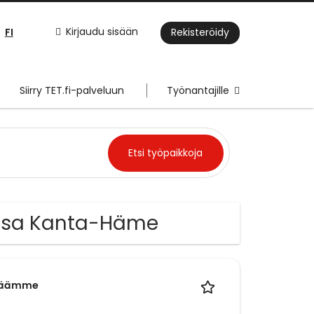
FI
Kirjaudu sisään
Rekisteröidy
Siirry TET.fi-palveluun
Työnantajille
nissa Kanta-Häme
läämme