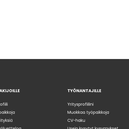
KIJOILLE
TYÖNANTAJILLE
iili
Yritysprofiilini
paikkoja
Muokkaa työpaikkoja
ityksiä
CV-haku
yöluetteloa
Usein kysytyt kysymykset