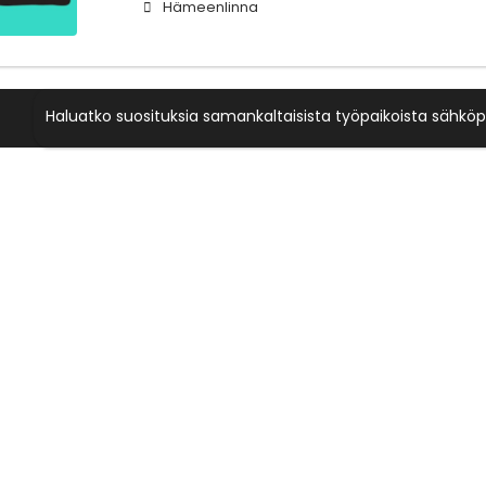
Hämeenlinna
Haluatko suosituksia samankaltaisista työpaikoista sähköp