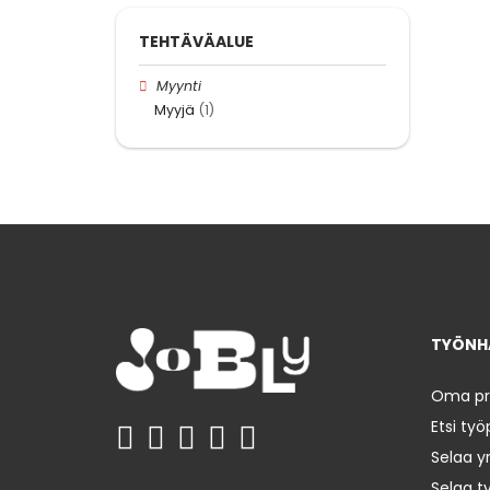
TEHTÄVÄALUE
Myynti
Myyjä
(1)
TYÖNHA
Oma prof
Etsi työ
Selaa yr
Selaa t