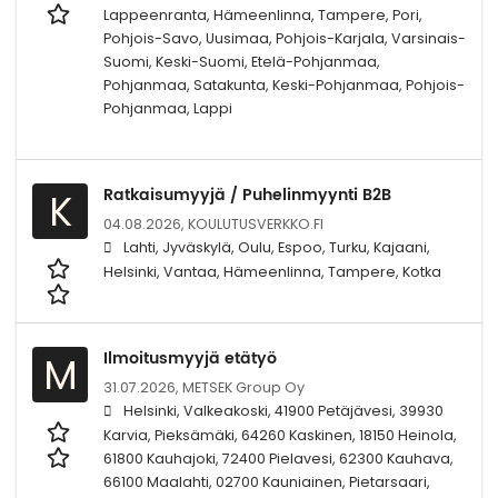
Lappeenranta, Hämeenlinna, Tampere, Pori,
Pohjois-Savo, Uusimaa, Pohjois-Karjala, Varsinais-
Suomi, Keski-Suomi, Etelä-Pohjanmaa,
Pohjanmaa, Satakunta, Keski-Pohjanmaa, Pohjois-
Pohjanmaa, Lappi
Ratkaisumyyjä / Puhelinmyynti B2B
K
04.08.2026,
KOULUTUSVERKKO.FI
Lahti, Jyväskylä, Oulu, Espoo, Turku, Kajaani,
Helsinki, Vantaa, Hämeenlinna, Tampere, Kotka
Ilmoitusmyyjä etätyö
M
31.07.2026,
METSEK Group Oy
Helsinki, Valkeakoski, 41900 Petäjävesi, 39930
Karvia, Pieksämäki, 64260 Kaskinen, 18150 Heinola,
61800 Kauhajoki, 72400 Pielavesi, 62300 Kauhava,
66100 Maalahti, 02700 Kauniainen, Pietarsaari,