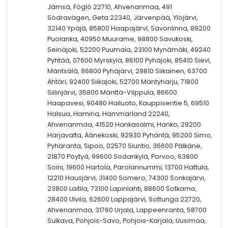
Jämsä, Föglö 22710, Ahvenanmaa, 491
Södravägen, Geta 22340, Järvenpää, Ylöjärvi,
32140 Ypäjä, 85800 Haapajärvi, Savonlinna, 89200
Puolanka, 40950 Muurame, 98800 Savukoski,
Seinäjoki, 52200 Puumala, 23100 Mynämäki, 49240
Pyhtää, 07600 Myrskylä, 86100 Pyhäjoki, 85410 Sievi,
Mäntsälä, 86800 Pyhäjärvi, 29810 Siikainen, 63700
Ähtäri, 92400 Siikajoki, 52700 Mäntyharju, 71800
Siilinjärvi, 35800 Mänttä-Vilppula, 86600
Haapavesi, 90480 Hailuoto, Kauppisentie 5, 69510
Halsua, Hamina, Hammarland 22240,
Ahvenanmaa, 41520 Hankasalmi, Hanko, 29200
Harjavalta, Äänekoski, 92930 Pyhäntä, 95200 Simo,
Pyhäranta, Sipoo, 02570 Siuntio, 36600 Pälkäne,
21870 Pöytyä, 99600 Sodankylä, Porvoo, 63800
Soini, 19600 Hartola, Parolannummi, 13700 Hattula,
12210 Hausjärvi, 31400 Somero, 74300 Sonkajärvi,
23800 Laitila, 73100 Lapinlahti, 88600 Sotkamo,
28400 Ulvila, 62600 Lappajärvi, Sottunga 22720,
Ahvenanmaa, 31760 Urjala, Lappeenranta, 58700
Sulkava, Pohjois-Savo, Pohjois-Karjala, Uusimaa,