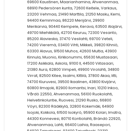
69600 Kaustinen, Maarianhamina, Ahvenanmaa,
68910 Pedersören kunta, 72600 Keitele, Varkaus,
23200 Vehmaa, 21490 Marttila, 21250 Masku, Kemi,
94400 Keminmaa, 86220 Merijärvi, 29900
Merikarvia, 90440 Kempele, Kerava, 63500 Alajärvi,
49700 Miehikkälä, 42700 Keuruu, 72300 Vesanto,
85200 Alavieska, 37470 Vesilahti, 69700 Veteli,
74200 Vieremä, 03400 Vihti, Mikkeli, 39820 Kihniö,
63300 Alavus, 91500 Muhos, 42600 Multia, 43900
Kinnula, Muonio, Kirkkonummi, 65630 Mustasaari,
17200 Asikkala, Askola, 91100 II, 44500 Viitasaari,
21380 Aura, 62800 Vimpeli, 49900 Virolahti, 34800
Virrat, 82500 Kitee, Iisalmi, Kittilä, 37800 Akaa, Iitti,
74700 Kiuruvesi, 39500 Ikaalinen, 43800 Kivijärvi,
60800 Ilmajoki, 82900 Ilomantsi, Inari, 10210 Inkoo,
Vårdö 22550, Ahvenanmaa, 56100 Ruokolahti,
Helvetinkoluntie, Ruovesi, 21290 Rusko, 66800
Vöyri, 82300 Rääkkylä, 32800 Kokemäki, 64900
Isojoki, Kokkola, 61500 Isokyrö, 95900 Kolari, Imatra,
44300 Konnevesi, 80710 Kontiolahti, Brändö 22920,
Ahvenanmaa, Lahti, 66400 Laihia, Raasepori,
54920 Taipalsaari, 93400 Taivalkoski, 23310