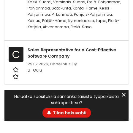
Keski-Suomi, Varsinais-Suomi, Etelä-Pohjanmaa,
Pohjanmaa, Satakunta, Kanta-Häme, Keski-
Pohjanmaa, Pirkanmaa, Pohjois-Pohjanmaa,
Kainuu, Päijät-Häme, Kymenlaakso, Lappi, Etelä-
Karjala, Ahvenanmaa, Etelä-Savo
Sales Representative for a Cost-Effective
C
Software Company
29.07.2026,
CodeLotus Oy
Oulu
✕
Haluatko suosituksia samankaltaisista työpaikoista
sähköpostitse?
Tilaa hakuvahti