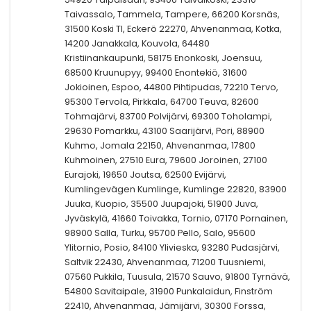
Taivassalo, Tammela, Tampere, 66200 Korsnäs,
31500 Koski Tl, Eckerö 22270, Ahvenanmaa, Kotka,
14200 Janakkala, Kouvola, 64480
Kristiinankaupunki, 58175 Enonkoski, Joensuu,
68500 Kruunupyy, 99400 Enontekiö, 31600
Jokioinen, Espoo, 44800 Pihtipudas, 72210 Tervo,
95300 Tervola, Pirkkala, 64700 Teuva, 82600
Tohmajärvi, 83700 Polvijärvi, 69300 Toholampi,
29630 Pomarkku, 43100 Saarijärvi, Pori, 88900
Kuhmo, Jomala 22150, Ahvenanmaa, 17800
Kuhmoinen, 27510 Eura, 79600 Joroinen, 27100
Eurajoki, 19650 Joutsa, 62500 Evijärvi,
Kumlingevägen Kumlinge, Kumlinge 22820, 83900
Juuka, Kuopio, 35500 Juupajoki, 51900 Juva,
Jyväskylä, 41660 Toivakka, Tornio, 07170 Pornainen,
98900 Salla, Turku, 95700 Pello, Salo, 95600
Ylitornio, Posio, 84100 Ylivieska, 93280 Pudasjärvi,
Saltvik 22430, Ahvenanmaa, 71200 Tuusniemi,
07560 Pukkila, Tuusula, 21570 Sauvo, 91800 Tyrnävä,
54800 Savitaipale, 31900 Punkalaidun, Finström
22410, Ahvenanmaa, Jämijärvi, 30300 Forssa,