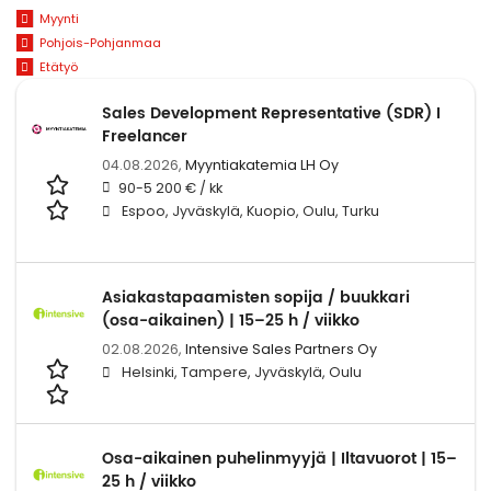
Myynti
Pohjois-Pohjanmaa
Etätyö
Sales Development Representative (SDR) I
Freelancer
04.08.2026,
Myyntiakatemia LH Oy
90-5 200 € / kk
Espoo, Jyväskylä, Kuopio, Oulu, Turku
Asiakastapaamisten sopija / buukkari
(osa-aikainen) | 15–25 h / viikko
02.08.2026,
Intensive Sales Partners Oy
Helsinki, Tampere, Jyväskylä, Oulu
Osa-aikainen puhelinmyyjä | Iltavuorot | 15–
25 h / viikko