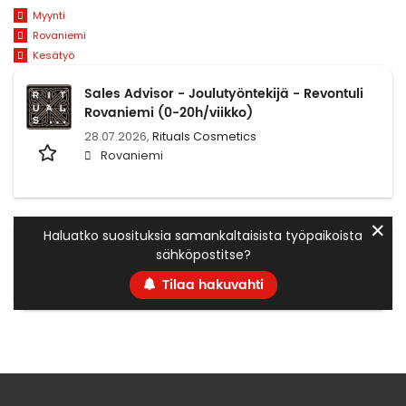
Myynti
Rovaniemi
Kesätyö
Sales Advisor - Joulutyöntekijä - Revontuli
Rovaniemi (0-20h/viikko)
28.07.2026,
Rituals Cosmetics
Rovaniemi
✕
Haluatko suosituksia samankaltaisista työpaikoista
sähköpostitse?
Tilaa hakuvahti