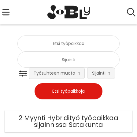
Työsuhteen muoto
Sijainti
Tehtä
2 Myynti Hybridityö työpaikkaa
sijainnissa Satakunta