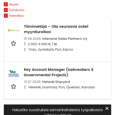
Myynti
Satakunta
Hybridityö
Tiiminvetäjä – Ota seuraava askel
myyntiurallasi
01.08.2026,
Intensive Sales Partners Oy
2 000-4 000 € / kk
Oulu, Jyväskylä, Pori, Espoo
Key Account Manager (Icebreakers &
Governmental Projects)
31.07.2026,
Helsinki Shipyard
Helsinki, Uusimaa, Pori, Quebec, Kanada
✕
Haluatko suosituksia samankaltaisista työpaikoista