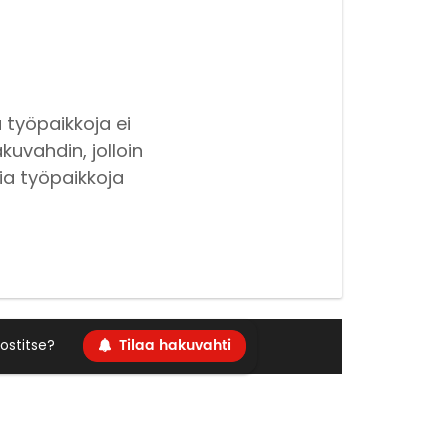
 työpaikkoja ei
kuvahdin, jolloin
ia työpaikkoja
Tilaa hakuvahti
ostitse?