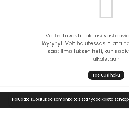
Valitettavasti hakuasi vastaavia
löytynyt. Voit halutessasi tilata ha
saat ilmoituksen heti, kun sopiv
julkaistaan.
Tee uusi haku
Haluatko suosituksia samankaltaisista työpaikoista sähköp