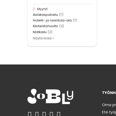
Myynti
Asiakaspalvelu
(7)
Hotelli- ja ravintola-ala
(7)
Kiinteistöhuolto
(3)
Matkailu
(2)
Näytä lisää »
TYÖNHA
Oma prof
Etsi työ