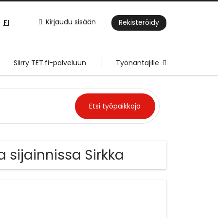
FI
Kirjaudu sisään
Rekisteröidy
Siirry TET.fi-palveluun
Työnantajille
 sijainnissa Sirkka