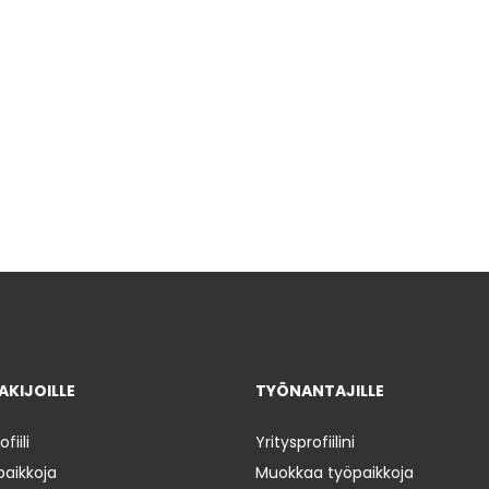
KIJOILLE
TYÖNANTAJILLE
iili
Yritysprofiilini
paikkoja
Muokkaa työpaikkoja