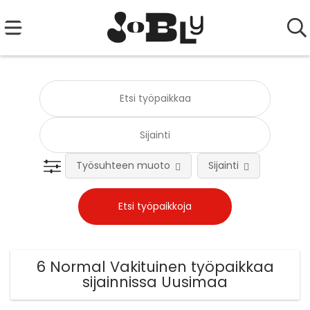
Työsuhteen muoto
Sijainti
Tehtä
6 Normal Vakituinen työpaikkaa
sijainnissa Uusimaa