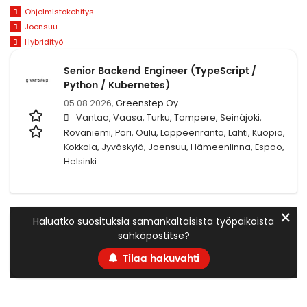
Ohjelmistokehitys
Joensuu
Hybridityö
Senior Backend Engineer (TypeScript /
Python / Kubernetes)
05.08.2026,
Greenstep Oy
Vantaa, Vaasa, Turku, Tampere, Seinäjoki,
Rovaniemi, Pori, Oulu, Lappeenranta, Lahti, Kuopio,
Kokkola, Jyväskylä, Joensuu, Hämeenlinna, Espoo,
Helsinki
✕
Haluatko suosituksia samankaltaisista työpaikoista
sähköpostitse?
Tilaa hakuvahti