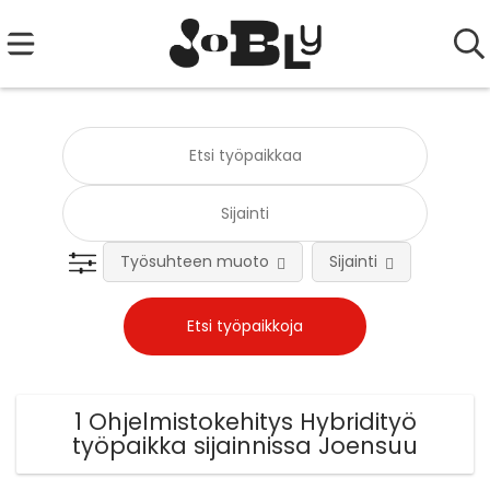
Työsuhteen muoto
Sijainti
Tehtä
1 Ohjelmistokehitys Hybridityö
työpaikka sijainnissa Joensuu