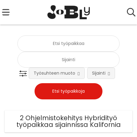
Työsuhteen muoto
Sijainti
Tehtä
2 Ohjelmistokehitys Hybridityö
työpaikkaa sijainnissa Kalifornia