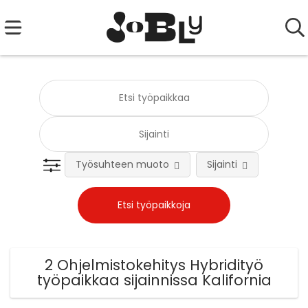
Työsuhteen muoto
Sijainti
Tehtä
2 Ohjelmistokehitys Hybridityö
työpaikkaa sijainnissa Kalifornia