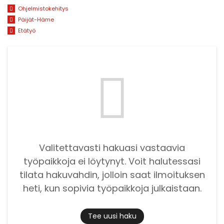
Ohjelmistokehitys
Päijät-Häme
Etätyö
Valitettavasti hakuasi vastaavia
työpaikkoja ei löytynyt. Voit halutessasi
tilata hakuvahdin, jolloin saat ilmoituksen
heti, kun sopivia työpaikkoja julkaistaan.
Tee uusi haku