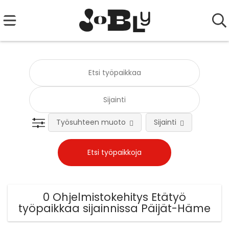
Työsuhteen muoto
Sijainti
Tehtä
0 Ohjelmistokehitys Etätyö
työpaikkaa sijainnissa Päijät-Häme