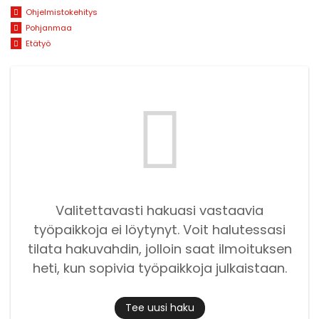
Ohjelmistokehitys
Pohjanmaa
Etätyö
Valitettavasti hakuasi vastaavia
työpaikkoja ei löytynyt. Voit halutessasi
tilata hakuvahdin, jolloin saat ilmoituksen
heti, kun sopivia työpaikkoja julkaistaan.
Tee uusi haku