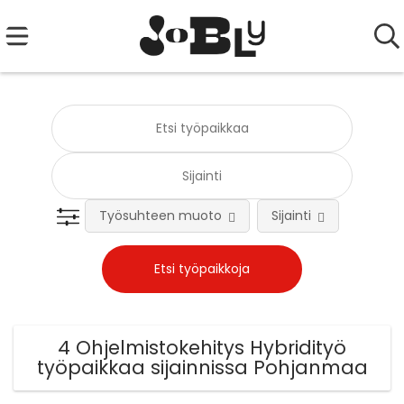
Työsuhteen muoto
Sijainti
Tehtä
4 Ohjelmistokehitys Hybridityö
työpaikkaa sijainnissa Pohjanmaa