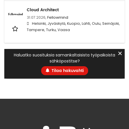
Cloud Architect
31.07.2026,
Fellowmind
Helsinki, Jyväskylä, Kuopio, Lahti, Oulu, Seinäjoki,
Tampere, Turku, Vaasa
✕
Haluatko suosituksia samankaltaisista työpaikoista
sähköpostitse?
Tilaa hakuvahti