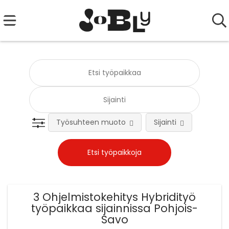
Työsuhteen muoto
Sijainti
Tehtä
3 Ohjelmistokehitys Hybridityö
työpaikkaa sijainnissa Pohjois-
Savo