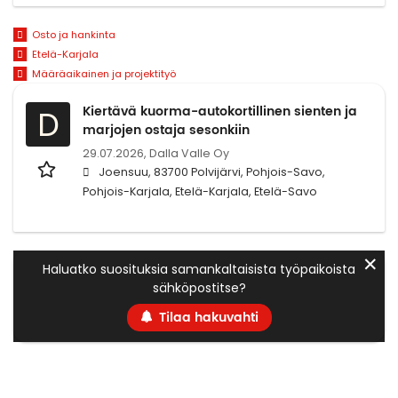
Osto ja hankinta
Etelä-Karjala
Määräaikainen ja projektityö
Kiertävä kuorma-autokortillinen sienten ja
D
marjojen ostaja sesonkiin
29.07.2026,
Dalla Valle Oy
Joensuu, 83700 Polvijärvi, Pohjois-Savo,
Pohjois-Karjala, Etelä-Karjala, Etelä-Savo
✕
Haluatko suosituksia samankaltaisista työpaikoista
sähköpostitse?
Tilaa hakuvahti