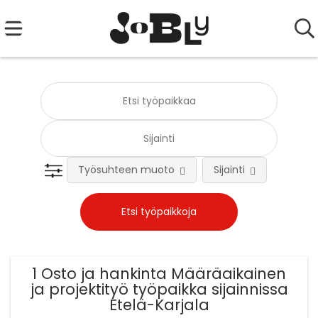
Työsuhteen muoto
Sijainti
Tehtä
1 Osto ja hankinta Määräaikainen
ja projektityö työpaikka sijainnissa
Etelä-Karjala