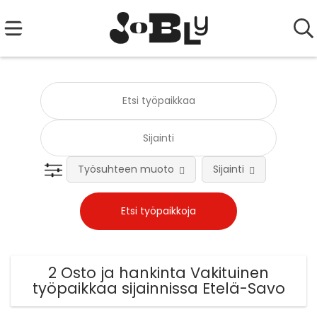
Työsuhteen muoto
Sijainti
Tehtä
2 Osto ja hankinta Vakituinen
työpaikkaa sijainnissa Etelä-Savo