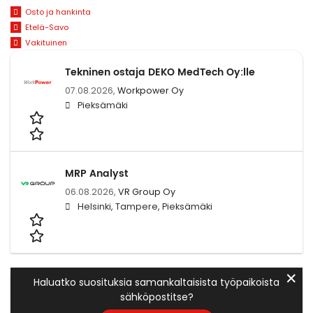
Osto ja hankinta
Etelä-Savo
Vakituinen
Tekninen ostaja DEKO MedTech Oy:lle
07.08.2026,
Workpower Oy
Pieksämäki
MRP Analyst
06.08.2026,
VR Group Oy
Helsinki, Tampere, Pieksämäki
✕
Haluatko suosituksia samankaltaisista työpaikoista
sähköpostitse?