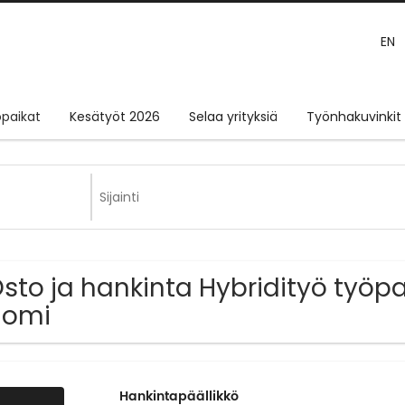
EN
paikat
Kesätyöt 2026
Selaa yrityksiä
Työnhakuvinkit
Osto ja hankinta Hybridityö työpa
uomi
Hankintapäällikkö