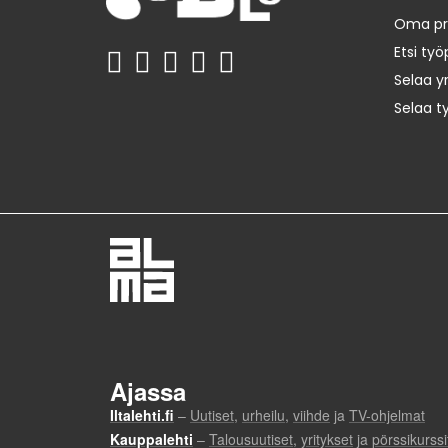
Oma prof
Etsi työ
Selaa yr
Selaa t