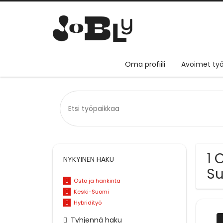
Oma profiili
Avoimet työ
1 
NYKYINEN HAKU
S
Osto ja hankinta
Keski-Suomi
Hybridityö
Tyhjennä haku