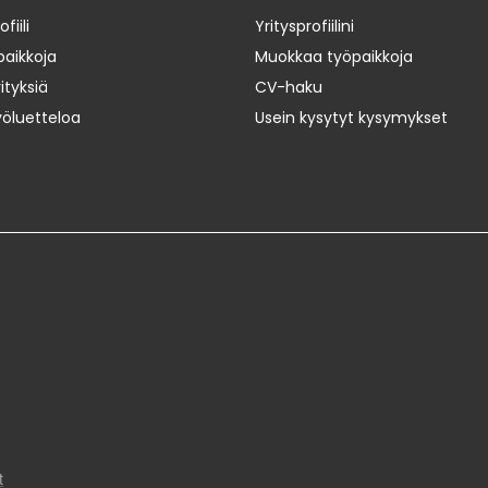
iili
Yritysprofiilini
paikkoja
Muokkaa työpaikkoja
ityksiä
CV-haku
yöluetteloa
Usein kysytyt kysymykset