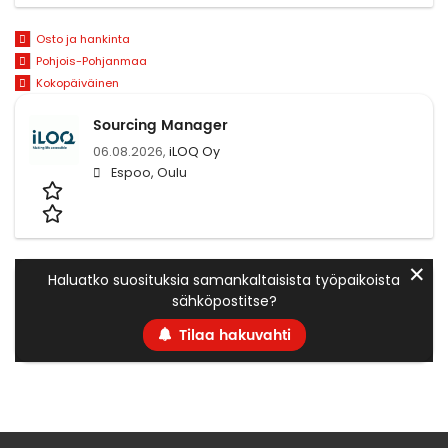
Osto ja hankinta
Pohjois-Pohjanmaa
Kokopäiväinen
Sourcing Manager
06.08.2026,
iLOQ Oy
Espoo, Oulu
✕
Haluatko suosituksia samankaltaisista työpaikoista
sähköpostitse?
Tilaa hakuvahti