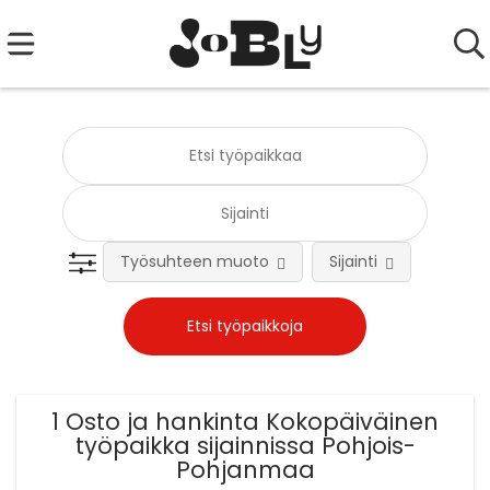
Työsuhteen muoto
Sijainti
Tehtä
1 Osto ja hankinta Kokopäiväinen
työpaikka sijainnissa Pohjois-
Pohjanmaa