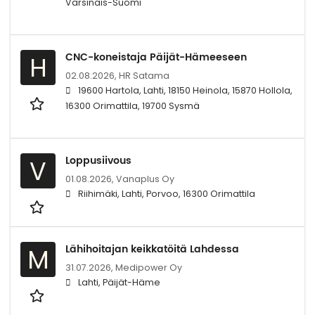
Varsinais-Suomi
CNC-koneistaja Päijät-Hämeeseen
H
02.08.2026,
HR Satama
19600 Hartola, Lahti, 18150 Heinola, 15870 Hollola,
16300 Orimattila, 19700 Sysmä
Loppusiivous
V
01.08.2026,
Vanaplus Oy
Riihimäki, Lahti, Porvoo, 16300 Orimattila
Lähihoitajan keikkatöitä Lahdessa
M
31.07.2026,
Medipower Oy
Lahti, Päijät-Häme