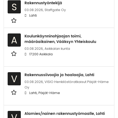
Rakennustyöntekijä
S
03.08.2026,
Staffgate Oy
Lahti
Koulunkäynninohjaajan toimi,
A
määräaikainen, Vääksyn Yhteiskoulu
03.08.2026,
Asikkalan kunta
17200 Asikkala
Rakennussiivoojia ja haalaajia, Lahti
V
03.08.2026,
VISIO Henkilöstöratkaisut Päijät-Häme
Oy
Lahti, Päijät-Häme
Alamies/nainen rakennustyömaalle, Lahti
V