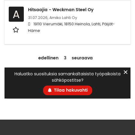
Hitsaajia - Weckman Steel Oy
A
31.07.2026,
Amiko Lahti Oy
19110 Vierumäki, 18150 Heinola, Lahti, Päijät-
Häme
edellinen
3
seuraava
✕
Haluatko suosituksia samankaltaisista työpaikoista
sähköpostitse?
Tilaa hakuvahti