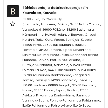
Sähköasentajia datakeskusprojektiin
B
Kouvolaan, Kouvola
03.08.2026,
Bolt.Works Oy
Kouvola, Tampere, Pirkkala, 37100 Nokia, Ylöjärvi,
Valkeakoski, 36600 Pälkäne, 38200 Sastamala,
Hämeenlinna, Helvetinkoluntie, Ruovesi, Orivesi,
Helsinki, Turku, Oulu, Vaasa, Seinäjoki, Kuopio,
34800 Virrat, 23500 Uusikaupunki, Tuusula,
Tammela, 31400 Somero, Sipoo, Savonlinna,
Riihimäki, Rauma, 21200 Raisio, Raasepori, 52200
Puumala, Porvoo, Pori, 39700 Parkano, 01900
Nurmijärvi, Naantali, Mäntsälä, Mikkeli, 32200
Loimaa, Laukaa, 64480 Kristiinankaupunki, Kotka,
02700 Kauniainen, Kankaanpää, Kangasala,
Jämsä, Jyväskylä, 14200 Janakkala, Joensuu,
39500 Ikaalinen, 60800 Ilmajoki, 32700 Huittinen,
Hanko, 30300 Forssa, Espoo, Vantaa, 17200
Asikkala, Pirkanmaa, Kanta-Häme, Uusimaa,
Varsinais-Suomi, Pohjois-Pohjanmaa, Pohjanmaa,
Etelä-Pohjanmaa, Pohjois-Savo, Etelä-Savo,