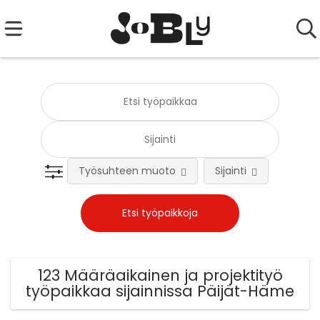
Työsuhteen muoto
Sijainti
Tehtä
123 Määräaikainen ja projektityö
työpaikkaa sijainnissa Päijät-Häme