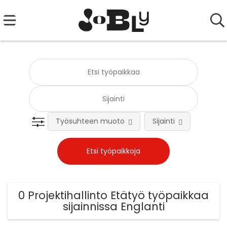
Työsuhteen muoto
Sijainti
Tehtä
0 Projektihallinto Etätyö työpaikkaa
sijainnissa Englanti